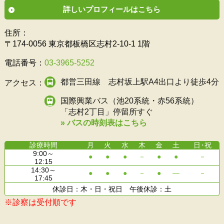
詳しいプロフィールはこちら
住所：
〒174-0056 東京都板橋区志村2-10-1 1階
電話番号：
03-3965-5252
都営三田線 志村坂上駅A4出口より徒歩4分
アクセス：
国際興業バス（池20系統・赤56系統）
「志村2丁目」停留所すぐ
» バスの時刻表はこちら
診療時間
月
火
水
木
金
土
日
・祝
9:00～
●
●
●
－
●
●
－
12:15
14:30～
●
●
●
－
●
―
－
17:45
休診日：木・日・祝日 午後休診：土
※診察は受付順です