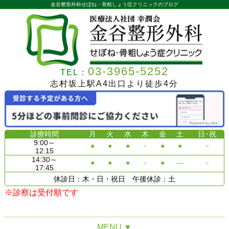
金谷整形外科せぼね・骨粗しょう症クリニックのブログ
03-3965-5252
TEL：
志村坂上駅A4出口より徒歩4分
診療時間
月
火
水
木
金
土
日
・祝
9:00～
●
●
●
－
●
●
－
12:15
14:30～
●
●
●
－
●
―
－
17:45
休診日：木・日・祝日 午後休診：土
※診察は受付順です
MENU
▼