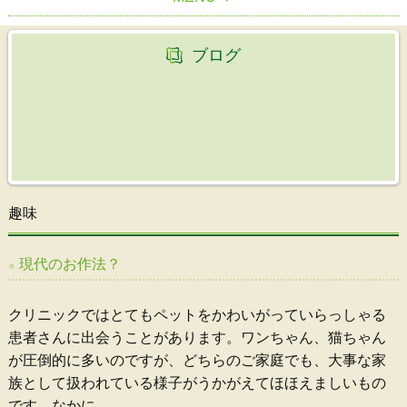
HOME
ブログ
院長紹介
診療案内
クリニック紹介
初めての方へ
診療時間・アクセス
趣味
職員募集
現代のお作法？
部位別の症状について
クリニックではとてもペットをかわいがっていらっしゃる
患者さんに出会うことがあります。ワンちゃん、猫ちゃん
が圧倒的に多いのですが、どちらのご家庭でも、大事な家
族として扱われている様子がうかがえてほほえましいもの
です。なかに
…