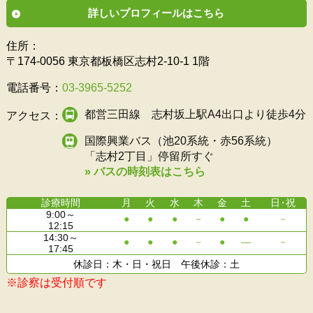
詳しいプロフィールはこちら
住所：
〒174-0056 東京都板橋区志村2-10-1 1階
電話番号：
03-3965-5252
都営三田線 志村坂上駅A4出口より徒歩4分
アクセス：
国際興業バス（池20系統・赤56系統）
「志村2丁目」停留所すぐ
» バスの時刻表はこちら
診療時間
月
火
水
木
金
土
日
・祝
9:00～
●
●
●
－
●
●
－
12:15
14:30～
●
●
●
－
●
―
－
17:45
休診日：木・日・祝日 午後休診：土
※診察は受付順です