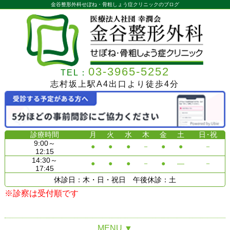
金谷整形外科せぼね・骨粗しょう症クリニックのブログ
03-3965-5252
TEL：
志村坂上駅A4出口より徒歩4分
診療時間
月
火
水
木
金
土
日
・祝
9:00～
●
●
●
－
●
●
－
12:15
14:30～
●
●
●
－
●
―
－
17:45
休診日：木・日・祝日 午後休診：土
※診察は受付順です
MENU
▼