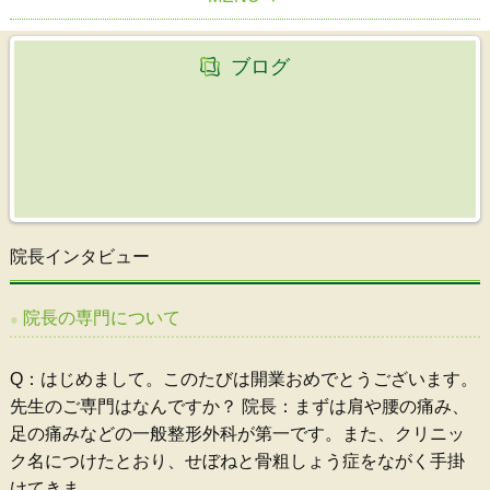
HOME
ブログ
院長紹介
診療案内
クリニック紹介
初めての方へ
診療時間・アクセス
院長インタビュー
職員募集
院長の専門について
部位別の症状について
Q：はじめまして。このたびは開業おめでとうございます。
先生のご専門はなんですか？ 院長：まずは肩や腰の痛み、
足の痛みなどの一般整形外科が第一です。また、クリニッ
ク名につけたとおり、せぼねと骨粗しょう症をながく手掛
けてきま
…